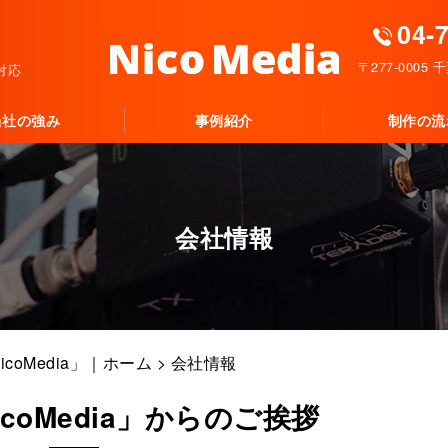
04-
〒277-000
対応
当社の強み
事例紹介
制作の流
会社情報
oMedia」｜ホーム
> 会社情報
coMedia」からのご挨拶